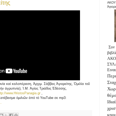
ίτης
ΑΚΟΥΕ
Ἁγιορ
Συν
βιβ
ΑΚ
ΣΥΛ
Ειν
Περι
Στα
νία καί καλοπέραση, Ἀρχιμ. Σάββας Ἁγιορείτης, Ὁμιλία τοῦ
Χωρ
τήν ἀγρυπνία), Ἱ.Μ. Ἁγίας Τριάδος Ἐδέσσης,
ttp://www.HristosPanagia.gr
,
θέμ
Κατέβασμα ὁμιλιῶν ἀπό τό YouTube σε mp3:
Ιδια
..
χρι
κηρυ