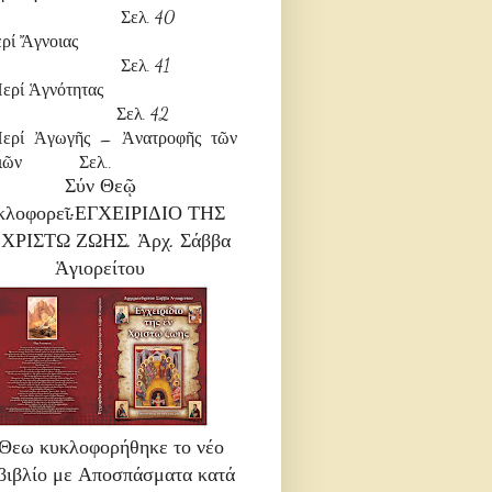
ελ. 40
 Περί Ἄγνοιας
ελ. 41
) Περί Ἁγνότητας
ελ. 42
Περί Ἀγωγῆς – Ἀνατροφῆς τῶν
διῶν Σελ..
Σύν Θεῷ
κλοφορεῖ:ΕΓΧΕΙΡΙΔΙΟ ΤΗΣ
ΧΡΙΣΤΩ ΖΩΗΣ. Ἀρχ. Σάββα
Ἁγιορείτου
Θεω κυκλοφορήθηκε το νέο
βιβλίο με Αποσπάσματα κατά