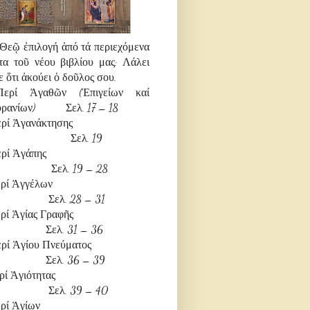
Θεῷ ἐπιλογή ἀπό τά περιεχόμενα
τα τοῦ νέου βιβλίου μας: Λάλει
ε ὅτι ἀκούει ὁ δοῦλος σου.
Περί Ἀγαθῶν (Ἐπιγείων καί
υρανίων) Σελ. 17 – 18
 Περί Ἀγανάκτησης
ελ. 19
) Περί Ἀγάπης
λ. 19 – 28
 Περί Ἀγγέλων
λ. 28 – 31
 Περί Ἁγίας Γραφῆς
λ. 31 – 36
Περί Ἁγίου Πνεύματος
λ. 36 – 39
 Περί Ἁγιότητας
λ. 39 – 40
) Περί Ἁγίων