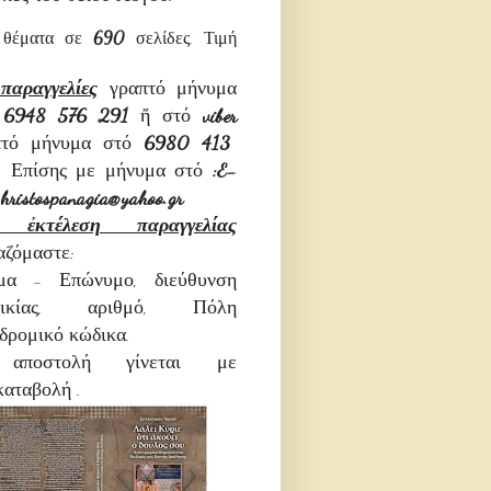
3
θέματα σε
690
σελίδες. Τιμή
παραγγελίες
γραπτό μήνυμα
ό
6948 576 291
ἤ στό
viber
πτό μήνυμα στό
6980 413
.
Επίσης με μήνυμα στό
:E-
:hristospanagia@yahoo.gr
 ἐκτέλεση παραγγελίας
αζόμαστε:
μα - Επώνυμο, διεύθυνση
οικίας, αριθμό, Πόλη
δρομικό κώδικα.
αποστολή γίνεται με
καταβολή .