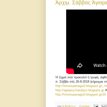
Ἀρχιμ. Σάββας Ἁγιορε
Ἡ ζημιά πού προκαλεῖ ἡ τρυφή, ἀφθο
π. Σάββα στίς 26-8-2018 (κήρυγμα σ
http://hristospanagia3.blogspot.gr/
,
h
http://agiapsychanalysi.blogspot.gr
, 
http://hristospanagia3.blogspot.gr/20.
στις
9:30:00 μ.μ.
0 σχόλια