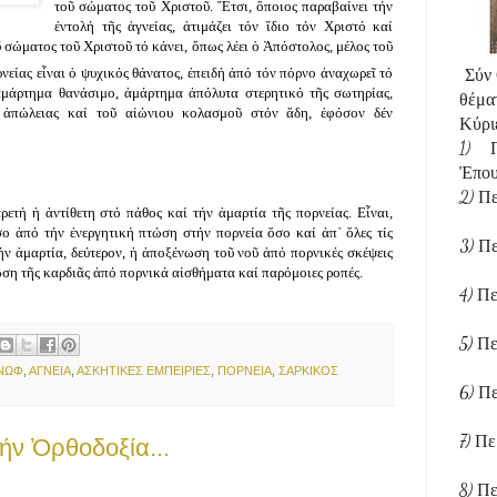
τοῦ
σώματος
τοῦ
Χριστοῦ.
Ἔτσι,
ὅποιος
παραβαίνει
τήν
ἐντολή
τῆς
ἁγνείας,
ἀτιμάζει
τόν
ἴδιο
τόν
Χριστό
καί
ῦ
σώματος
τοῦ
Χριστοῦ
τό
κάνει,
ὅπως
λέει
ὁ
Ἀπόστολος,
μέλος
τοῦ
Σύν 
νείας
εἶναι
ὁ
ψυχικός
θάνατος,
ἐπειδή
ἀπό
τόν
πόρνο
ἀναχωρεῖ
τό
ἁμάρτημα
θανάσιμο,
ἁμάρτημα
ἀπόλυτα
στερητικό
τῆς
σωτηρίας,
θέμα
ἀπώλειας
καί
τοῦ
αἰώνιου
κολασμοῦ
στόν
ἅδη,
ἐφόσον
δέν
Κύρι
1) 
Ἐπο
2)
ρετή
ἡ
ἀντίθετη
στό
πάθος
καί
τήν
ἁμαρτία
τῆς
πορνείας.
Εἶναι,
Σ
σο
ἀπό
τήν
ἐνεργητική
πτώση
στήν
πορνεία
ὅσο
καί
ἀπ᾿
ὅλες
τίς
3
ήν
ἁ
μαρτία,
δεύτερον,
ἡ
ἀποξένωση
τοῦ
νοῦ
ἀπό
πορνικές
σκέψεις
Σε
ωση
τῆς
καρδιᾶς
ἀπό
πορνικά
αἰσθήματα
καί
παρόμοιες
ροπές.
4)
Σε
5)
Σε
ΙΝΩΦ
,
ΑΓΝΕΙΑ
,
ΑΣΚΗΤΙΚΕΣ ΕΜΠΕΙΡΙΕΣ
,
ΠΟΡΝΕΙΑ
,
ΣΑΡΚΙΚΟΣ
6) 
Σε
7)
ήν Ὀρθοδοξία...
Σε
8