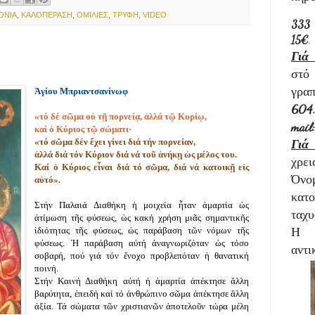
ΟΝΙΑ
,
ΚΑΛΟΠΕΡΑΣΗ
,
ΟΜΙΛΙΕΣ
,
ΤΡΥΦΗ
,
VIDEO
33
15€
.
Γιά 
στ
γρα
Ἁγίου
Μπριαντσανίνωφ
604
«τό δέ σῶμα οὐ τῇ πορνείᾳ, ἀλλά τῷ Κυρίῳ,
mail
καί ὁ Κύριος τῷ σώματι·
Γιά
«τό σῶμα δέν ἔχει γίνει διά τήν πορνείαν,
ἀλλά διά τόν Κύριον διά νά τοῦ ἀνήκῃ ὡς μέλος του.
χρει
Καί ὁ Κύριος εἶναι διά τό σῶμα, διά νά κατοικῇ εἰς
Όνο
αὐτό».
κατ
Στήν
Παλαιά
Διαθήκη
ἡ
μοιχεία
ἦταν
ἁ
μαρτία
ὡ
ς
ταχυ
ἀτίμωση
τῆς
φύσεως,
ὡς
κακή
χρήση
μιᾶς
σημαντικῆς
Η 
ἰδιότητας
τῆς
φύσεως,
ὡς
παράβαση
τῶν
νόμων
τῆς
φύσεως.
Ἡ
παράβαση
αὐτή
ἀναγνωριζόταν
ὡς
τόσο
αντι
σοβαρή,
πού
γιά
τόν
ἔνοχο
προβλεπόταν
ἡ
θανατική
ποινή.
Στήν
Καινή
Διαθήκη
αὐτή
ἡ
ἀμαρτία
ἀπέκτησε
ἄλλη
βαρύτητα,
ἐπειδή
καί
τό
ἀνθρώπινο
σῶμα
ἀπέκτησε
ἄλλη
ἀξία.
Τά
σώματα
τῶν
χριστιανῶν
ἀποτελοῦν
τώρα
μέλη