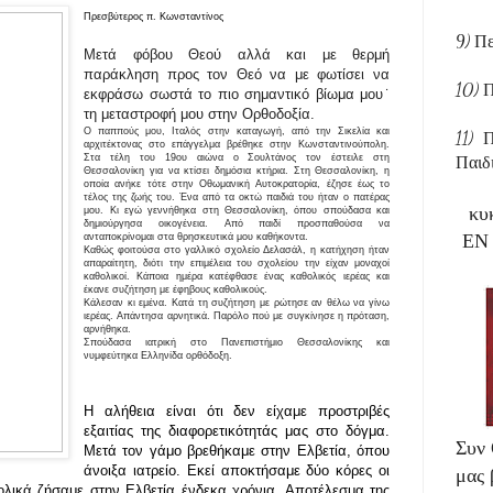
Σ
Πρεσβύτερος π. Κωνσταντίνος
9)
Μετά φόβου Θεού αλλά και με θερμή
Σ
παράκληση προς τον Θεό να με φωτίσει να
10
εκφράσω σωστά το πιο σημαντικό βίωμα μου˙
Σ
τη μεταστροφή μου στην Ορθοδοξία.
Ο παππούς μου, Ιταλός στην καταγωγή, από την Σικελία και
11) 
αρχιτέκτονας στο επάγγελμα βρέθηκε στην Κωνσταντινούπολη.
Παι
Στα τέλη του 19ου αιώνα ο Σουλτάνος τον έστειλε στη
Θεσσαλονίκη για να κτίσει δημόσια κτήρια. Στη Θεσσαλονίκη, η
οποία ανήκε τότε στην Οθωμανική Αυτοκρατορία, έζησε έως το
τέλος της ζωής του. Ένα από τα οκτώ παιδιά του ήταν ο πατέρας
κυ
μου. Κι εγώ γεννήθηκα στη Θεσσαλονίκη, όπου σπούδασα και
δημιούργησα οικογένεια. Από παιδί προσπαθούσα να
ΕΝ 
ανταποκρίνομαι στα θρησκευτικά μου καθήκοντα.
Καθώς φοιτούσα στο γαλλικό σχολείο Δελασάλ, η κατήχηση ήταν
απαραίτητη, διότι την επιμέλεια του σχολείου την είχαν μοναχοί
καθολικοί. Κάποια ημέρα κατέφθασε ένας καθολικός ιερέας και
έκανε συζήτηση με έφηβους καθολικούς.
Κάλεσαν κι εμένα. Κατά τη συζήτηση με ρώτησε αν θέλω να γίνω
ιερέας. Απάντησα αρνητικά. Παρόλο πού με συγκίνησε η πρόταση,
αρνήθηκα.
Σπούδασα ιατρική στο Πανεπιστήμιο Θεσσαλονίκης και
νυμφεύτηκα Ελληνίδα ορθόδοξη.
Η αλήθεια είναι ότι δεν είχαμε προστριβές
εξαιτίας της διαφορετικότητάς μας στο δόγμα.
Συν 
Μετά τον γάμο βρεθήκαμε στην Ελβετία, όπου
άνοιξα ιατρείο. Εκεί αποκτήσαμε δύο κόρες οι
μας 
ολικά ζήσαμε στην Ελβετία ένδεκα χρόνια. Αποτέλεσμα της