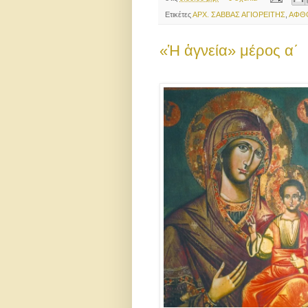
Ετικέτες
ΑΡΧ. ΣΑΒΒΑΣ ΑΓΙΟΡΕΙΤΗΣ
,
ΑΦΘ
«Ἡ ἁγνεία» μέρος α΄