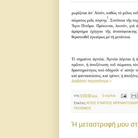
χωρίζεται
ἀπ᾿
Αὐτόν,
καθώς
τό
μέλος
το
1
σώματος
μιᾶς
πόρνης
.
Συνέπεια
τῆς
πορ
Ἅγιο
Πνεῦμα.
Πρόκειται,
λοιπόν,
γιά
ἁμάρτημα
ἐχέγγυο
τῆς
ἀναπόφευκτης
θεραπευθεῖ
ἐγκαίρως
μέ
τή
μετάνοια.
Τί
σημαίνει
ἁγνεία;
Ἁγνεία
λέγεται
ἡ
ἀ
πρῶτον,
ἡ
ἀποξένωση
τοῦ
σώματος
τό
δραστηριότητες
πού
ὁδηγοῦν
σ᾿
αὐτήν
τ
καί
φαντασιώσεις,
καί
τρίτον,
ἡ
ἀποξέν
Διαβάστε περισσότερα »
στις
8:00:00 μ.μ.
0 σχόλια
Ετικέτες
ΑΓΙΟΣ ΙΓΝΑΤΙΟΣ ΜΠΡΙΑΝΤΣΙΑΝ
ΠΟΛΕΜΟΣ
Ἡ μεταστροφή μου στ